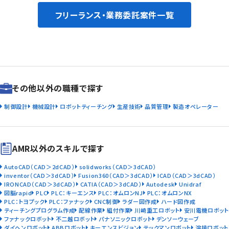
フリーランス・業務委託案件一覧
その他以外の職種で探す
制御設計
機械設計
ロボットティーチング
生産技術
品質管理
製造オペレーター
AMR以外のスキルで探す
AutoCAD（CAD＞2dCAD）
solidworks（CAD＞3dCAD）
inventor（CAD＞3dCAD）
Fusion360（CAD＞3dCAD）
ICAD（CAD＞3dCAD）
IRONCAD（CAD＞3dCAD）
CATIA（CAD＞3dCAD）
Autodesk
Unidraf
図脳rapid
PLC
PLC：キーエンス
PLC：オムロンNJ
PLC：オムロンNX
PLC：トヨプック
PLC：ファナック
CNC制御
ラダー図作成
ハード図作成
ティーチングプログラム作成
配線作業
組付作業
川崎重工ロボット
安川電機ロボット
ファナックロボット
不二越ロボット
パナソニックロボット
デンソーウェーブ
ダイヘンロボット
ABBロボット
キーエンスビジョン
テックマンロボット
溶接ロボット