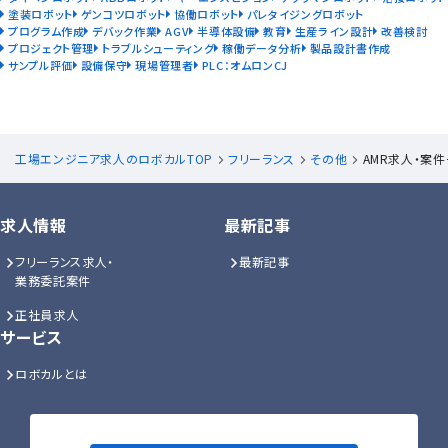
塗装ロボット
ゲンコツロボット
協働ロボット
パレタイジングロボット
プログラム作成
デバック作業
AGV
半導体設備
教育
生産ライン設計
改善検討
プロジェクト管理
トラブルシューティング
稼働データ分析
製品設計書作成
サンプル評価
設備保守
現場管理者
PLC：オムロンCJ
工場エンジニア求人のロボカルTOP
フリーランス
その他
AMR求人・案
求人情報
最新記事
フリーランス求人・
最新記事
業務委託案件
正社員求人
サービス
ロボカルとは