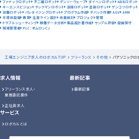
ファナックロボット
不二越ロボット
デンソーウェーブ
ダイヘンロボット
ABBロボット
キーエンスビジョン
テックマンロボット
溶接ロボット
塗装ロボット
ゲンコツロボット
協働ロボット
パレタイジングロボット
プログラム作成
デバック作業
AGV
AMR
半導体設備
教育
生産ライン設計
改善検討
プロジェクト管理
トラブルシューティング
稼働データ分析
製品設計書作成
サンプル評価
設備保守
現場管理者
PLC：オムロンCJ
工場エンジニア求人のロボカルTOP
フリーランス
その他
パナソニックロ
求人情報
最新記事
フリーランス求人・
最新記事
業務委託案件
正社員求人
サービス
ロボカルとは