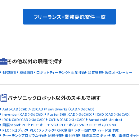
フリーランス・業務委託案件一覧
その他以外の職種で探す
制御設計
機械設計
ロボットティーチング
生産技術
品質管理
製造オペレーター
パナソニックロボット以外のスキルで探す
AutoCAD（CAD＞2dCAD）
solidworks（CAD＞3dCAD）
inventor（CAD＞3dCAD）
Fusion360（CAD＞3dCAD）
ICAD（CAD＞3dCAD）
IRONCAD（CAD＞3dCAD）
CATIA（CAD＞3dCAD）
Autodesk
Unidraf
図脳rapid
PLC
PLC：キーエンス
PLC：オムロンNJ
PLC：オムロンNX
PLC：トヨプック
PLC：ファナック
CNC制御
ラダー図作成
ハード図作成
ティーチングプログラム作成
配線作業
組付作業
川崎重工ロボット
安川電機ロボット