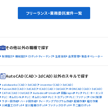
フリーランス・業務委託案件一覧
その他以外の職種で探す
制御設計
機械設計
ロボットティーチング
生産技術
品質管理
製造オペレーター
AutoCAD（CAD＞2dCAD）以外のスキルで探す
solidworks（CAD＞3dCAD）
inventor（CAD＞3dCAD）
Fusion360（CAD＞3dCAD）
ICAD（CAD＞3dCAD）
IRONCAD（CAD＞3dCAD）
CATIA（CAD＞3dCAD）
Autodesk
Unidraf
図脳rapid
PLC
PLC：キーエンス
PLC：オムロンNJ
PLC：オムロンNX
PLC：トヨプック
PLC：ファナック
CNC制御
ラダー図作成
ハード図作成
ティーチングプログラム作成
配線作業
組付作業
川崎重工ロボット
安川電機ロボット
ファナックロボット
不二越ロボット