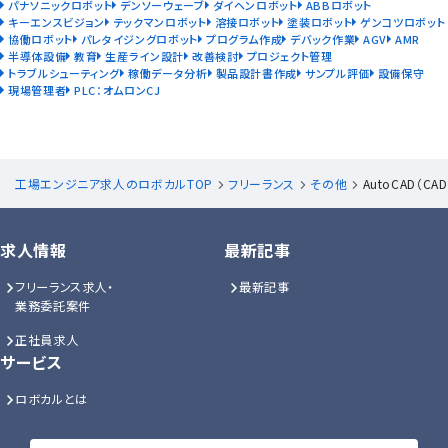
パナソニックロボット
デンソーウェーブ
ダイヘンロボット
ABBロボット
キーエンスビジョン
テックマンロボット
溶接ロボット
塗装ロボット
ゲンコツロボット
協働ロボット
パレタイジングロボット
プログラム作成
デバック作業
AGV
AMR
半導体設備
教育
生産ライン設計
改善検討
プロジェクト管理
トラブルシューティング
稼働データ分析
製品設計書作成
サンプル評価
設備保守
現場管理者
PLC：オムロンCJ
工場エンジニア求人のロボカルTOP
フリーランス
その他
AutoCAD（C
求人情報
最新記事
フリーランス求人・
最新記事
業務委託案件
正社員求人
サービス
ロボカルとは