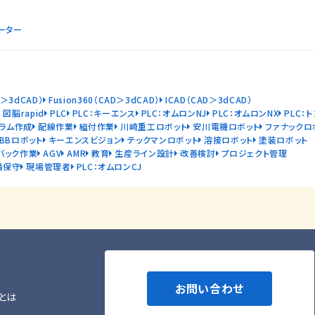
ーター
D＞3dCAD）
Fusion360（CAD＞3dCAD）
ICAD（CAD＞3dCAD）
図脳rapid
PLC
PLC：キーエンス
PLC：オムロンNJ
PLC：オムロンNX
PLC：
ラム作成
配線作業
組付作業
川崎重工ロボット
安川電機ロボット
ファナックロ
ABBロボット
キーエンスビジョン
テックマンロボット
溶接ロボット
塗装ロボット
バック作業
AGV
AMR
教育
生産ライン設計
改善検討
プロジェクト管理
備保守
現場管理者
PLC：オムロンCJ
お問い合わせ
とは