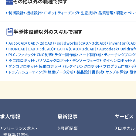
その他以外の職種で探す
制御設計
機械設計
ロボットティーチング
生産技術
品質管理
製造オペレ
半導体設備以外のスキルで探す
AutoCAD（CAD＞2dCAD）
solidworks（CAD＞3dCAD）
inventor（CA
IRONCAD（CAD＞3dCAD）
CATIA（CAD＞3dCAD）
Autodesk
Unidraf
PLC：ファナック
CNC制御
ラダー図作成
ハード図作成
ティーチングプログ
不二越ロボット
パナソニックロボット
デンソーウェーブ
ダイヘンロボット
ゲンコツロボット
協働ロボット
パレタイジングロボット
プログラム作成
デ
トラブルシューティング
稼働データ分析
製品設計書作成
サンプル評価
設
求人情報
最新記事
サービス
フリーランス求人・
最新記事
ロボカル
業務委託案件