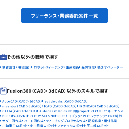
フリーランス・業務委託案件一覧
その他以外の職種で探す
制御設計
機械設計
ロボットティーチング
生産技術
品質管理
製造オペレーター
Fusion360（CAD＞3dCAD）以外のスキルで探す
AutoCAD（CAD＞2dCAD）
solidworks（CAD＞3dCAD）
inventor（CAD＞3dCAD）
ICAD（CAD＞3dCAD）
IRONCAD（CAD＞3dCAD）
CATIA（CAD＞3dCAD）
Autodesk
Unidraf
図脳rapid
PLC
PLC：キーエンス
PLC：オムロンNJ
PLC：オムロンNX
PLC：トヨプック
PLC：ファナック
CNC制御
ラダー図作成
ハード図作成
ティーチングプログラム作成
配線作業
組付作業
川崎重工ロボット
安川電機ロボット
ファナックロボット
不二越ロボット