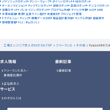
パナソニックロボット
デンソーウェーブ
ダイヘンロボット
ABBロボット
キーエンスビジョン
テックマンロボット
溶接ロボット
塗装ロボット
ゲンコツロボット
協働ロボット
パレタイジングロボット
プログラム作成
デバック作業
AGV
AMR
半導体設備
教育
生産ライン設計
改善検討
プロジェクト管理
トラブルシューティング
稼働データ分析
製品設計書作成
サンプル評価
設備保守
現場管理者
PLC：オムロンCJ
工場エンジニア求人のロボカルTOP
フリーランス
その他
Fusion360
求人情報
最新記事
フリーランス求人・
最新記事
業務委託案件
正社員求人
サービス
ロボカルとは