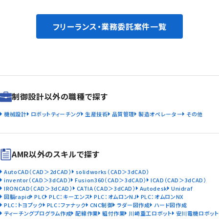
フリーランス・業務委託案件一覧
制御設計以外の職種で探す
機械設計
ロボットティーチング
生産技術
品質管理
製造オペレーター
その他
AMR以外のスキルで探す
AutoCAD（CAD＞2dCAD）
solidworks（CAD＞3dCAD）
inventor（CAD＞3dCAD）
Fusion360（CAD＞3dCAD）
ICAD（CAD＞3dCAD）
IRONCAD（CAD＞3dCAD）
CATIA（CAD＞3dCAD）
Autodesk
Unidraf
図脳rapid
PLC
PLC：キーエンス
PLC：オムロンNJ
PLC：オムロンNX
PLC：トヨプック
PLC：ファナック
CNC制御
ラダー図作成
ハード図作成
ティーチングプログラム作成
配線作業
組付作業
川崎重工ロボット
安川電機ロボット