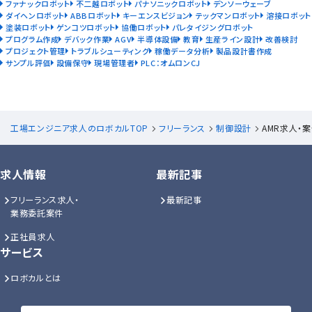
ファナックロボット
不二越ロボット
パナソニックロボット
デンソーウェーブ
ダイヘンロボット
ABBロボット
キーエンスビジョン
テックマンロボット
溶接ロボット
塗装ロボット
ゲンコツロボット
協働ロボット
パレタイジングロボット
プログラム作成
デバック作業
AGV
半導体設備
教育
生産ライン設計
改善検討
プロジェクト管理
トラブルシューティング
稼働データ分析
製品設計書作成
サンプル評価
設備保守
現場管理者
PLC：オムロンCJ
工場エンジニア求人のロボカルTOP
フリーランス
制御設計
AMR求人・
求人情報
最新記事
フリーランス求人・
最新記事
業務委託案件
正社員求人
サービス
ロボカルとは