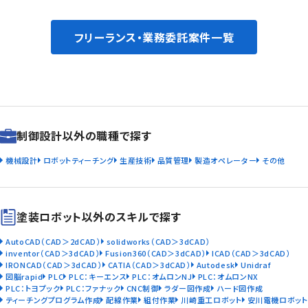
フリーランス・業務委託案件一覧
制御設計以外の職種で探す
機械設計
ロボットティーチング
生産技術
品質管理
製造オペレーター
その他
塗装ロボット以外のスキルで探す
AutoCAD（CAD＞2dCAD）
solidworks（CAD＞3dCAD）
inventor（CAD＞3dCAD）
Fusion360（CAD＞3dCAD）
ICAD（CAD＞3dCAD）
IRONCAD（CAD＞3dCAD）
CATIA（CAD＞3dCAD）
Autodesk
Unidraf
図脳rapid
PLC
PLC：キーエンス
PLC：オムロンNJ
PLC：オムロンNX
PLC：トヨプック
PLC：ファナック
CNC制御
ラダー図作成
ハード図作成
ティーチングプログラム作成
配線作業
組付作業
川崎重工ロボット
安川電機ロボット