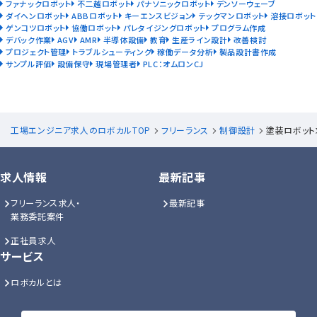
ファナックロボット
不二越ロボット
パナソニックロボット
デンソーウェーブ
ダイヘンロボット
ABBロボット
キーエンスビジョン
テックマンロボット
溶接ロボット
ゲンコツロボット
協働ロボット
パレタイジングロボット
プログラム作成
デバック作業
AGV
AMR
半導体設備
教育
生産ライン設計
改善検討
プロジェクト管理
トラブルシューティング
稼働データ分析
製品設計書作成
サンプル評価
設備保守
現場管理者
PLC：オムロンCJ
工場エンジニア求人のロボカルTOP
フリーランス
制御設計
塗装ロボット
求人情報
最新記事
フリーランス求人・
最新記事
業務委託案件
正社員求人
サービス
ロボカルとは