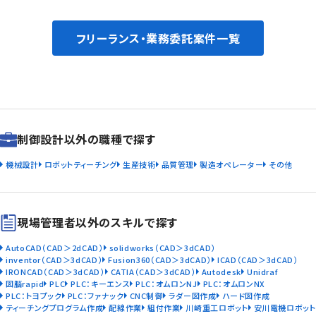
フリーランス・業務委託案件一覧
制御設計以外の職種で探す
機械設計
ロボットティーチング
生産技術
品質管理
製造オペレーター
その他
現場管理者以外のスキルで探す
AutoCAD（CAD＞2dCAD）
solidworks（CAD＞3dCAD）
inventor（CAD＞3dCAD）
Fusion360（CAD＞3dCAD）
ICAD（CAD＞3dCAD）
IRONCAD（CAD＞3dCAD）
CATIA（CAD＞3dCAD）
Autodesk
Unidraf
図脳rapid
PLC
PLC：キーエンス
PLC：オムロンNJ
PLC：オムロンNX
PLC：トヨプック
PLC：ファナック
CNC制御
ラダー図作成
ハード図作成
ティーチングプログラム作成
配線作業
組付作業
川崎重工ロボット
安川電機ロボット