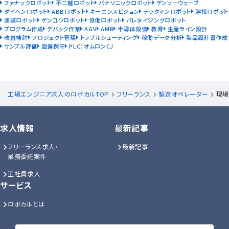
ファナックロボット
不二越ロボット
パナソニックロボット
デンソーウェーブ
ダイヘンロボット
ABBロボット
キーエンスビジョン
テックマンロボット
溶接ロボット
塗装ロボット
ゲンコツロボット
協働ロボット
パレタイジングロボット
プログラム作成
デバック作業
AGV
AMR
半導体設備
教育
生産ライン設計
改善検討
プロジェクト管理
トラブルシューティング
稼働データ分析
製品設計書作成
サンプル評価
設備保守
PLC：オムロンCJ
工場エンジニア求人のロボカルTOP
フリーランス
製造オペレーター
現場
求人情報
最新記事
フリーランス求人・
最新記事
業務委託案件
正社員求人
サービス
ロボカルとは