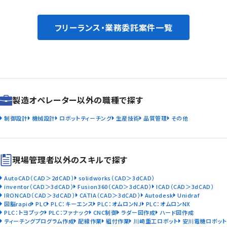
フリーランス・業務委託案件一覧
製造オペレーター以外の職種で探す
制御設計
機械設計
ロボットティーチング
生産技術
品質管理
その他
現場管理者以外のスキルで探す
AutoCAD（CAD＞2dCAD）
solidworks（CAD＞3dCAD）
inventor（CAD＞3dCAD）
Fusion360（CAD＞3dCAD）
ICAD（CAD＞3dCAD）
IRONCAD（CAD＞3dCAD）
CATIA（CAD＞3dCAD）
Autodesk
Unidraf
図脳rapid
PLC
PLC：キーエンス
PLC：オムロンNJ
PLC：オムロンNX
PLC：トヨプック
PLC：ファナック
CNC制御
ラダー図作成
ハード図作成
ティーチングプログラム作成
配線作業
組付作業
川崎重工ロボット
安川電機ロボット