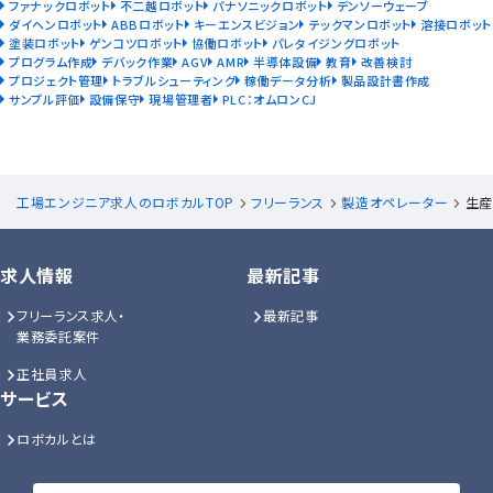
ファナックロボット
不二越ロボット
パナソニックロボット
デンソーウェーブ
ダイヘンロボット
ABBロボット
キーエンスビジョン
テックマンロボット
溶接ロボット
塗装ロボット
ゲンコツロボット
協働ロボット
パレタイジングロボット
プログラム作成
デバック作業
AGV
AMR
半導体設備
教育
改善検討
プロジェクト管理
トラブルシューティング
稼働データ分析
製品設計書作成
サンプル評価
設備保守
現場管理者
PLC：オムロンCJ
工場エンジニア求人のロボカルTOP
フリーランス
製造オペレーター
生産
求人情報
最新記事
フリーランス求人・
最新記事
業務委託案件
正社員求人
サービス
ロボカルとは