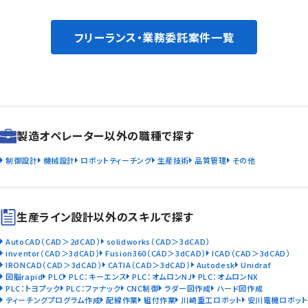
フリーランス・業務委託案件一覧
製造オペレーター以外の職種で探す
制御設計
機械設計
ロボットティーチング
生産技術
品質管理
その他
生産ライン設計以外のスキルで探す
AutoCAD（CAD＞2dCAD）
solidworks（CAD＞3dCAD）
inventor（CAD＞3dCAD）
Fusion360（CAD＞3dCAD）
ICAD（CAD＞3dCAD）
IRONCAD（CAD＞3dCAD）
CATIA（CAD＞3dCAD）
Autodesk
Unidraf
図脳rapid
PLC
PLC：キーエンス
PLC：オムロンNJ
PLC：オムロンNX
PLC：トヨプック
PLC：ファナック
CNC制御
ラダー図作成
ハード図作成
ティーチングプログラム作成
配線作業
組付作業
川崎重工ロボット
安川電機ロボット