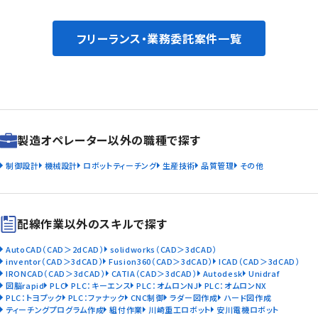
フリーランス・業務委託案件一覧
製造オペレーター以外の職種で探す
制御設計
機械設計
ロボットティーチング
生産技術
品質管理
その他
配線作業以外のスキルで探す
AutoCAD（CAD＞2dCAD）
solidworks（CAD＞3dCAD）
inventor（CAD＞3dCAD）
Fusion360（CAD＞3dCAD）
ICAD（CAD＞3dCAD）
IRONCAD（CAD＞3dCAD）
CATIA（CAD＞3dCAD）
Autodesk
Unidraf
図脳rapid
PLC
PLC：キーエンス
PLC：オムロンNJ
PLC：オムロンNX
PLC：トヨプック
PLC：ファナック
CNC制御
ラダー図作成
ハード図作成
ティーチングプログラム作成
組付作業
川崎重工ロボット
安川電機ロボット