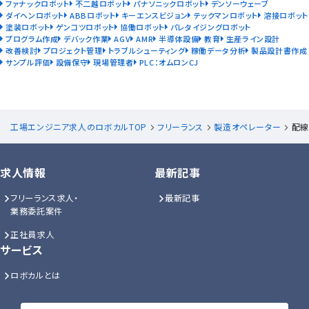
ファナックロボット
不二越ロボット
パナソニックロボット
デンソーウェーブ
ダイヘンロボット
ABBロボット
キーエンスビジョン
テックマンロボット
溶接ロボット
塗装ロボット
ゲンコツロボット
協働ロボット
パレタイジングロボット
プログラム作成
デバック作業
AGV
AMR
半導体設備
教育
生産ライン設計
改善検討
プロジェクト管理
トラブルシューティング
稼働データ分析
製品設計書作成
サンプル評価
設備保守
現場管理者
PLC：オムロンCJ
工場エンジニア求人のロボカルTOP
フリーランス
製造オペレーター
配線
求人情報
最新記事
フリーランス求人・
最新記事
業務委託案件
正社員求人
サービス
ロボカルとは