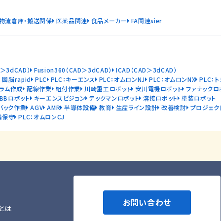
物流倉庫・搬送関係
医薬品関連
食品メーカー
FA関連sier
D＞3dCAD）
Fusion360（CAD＞3dCAD）
ICAD（CAD＞3dCAD）
図脳rapid
PLC
PLC：キーエンス
PLC：オムロンNJ
PLC：オムロンNX
PLC：
ラム作成
配線作業
組付作業
川崎重工ロボット
安川電機ロボット
ファナックロ
ABBロボット
キーエンスビジョン
テックマンロボット
溶接ロボット
塗装ロボット
バック作業
AGV
AMR
半導体設備
教育
生産ライン設計
改善検討
プロジェク
備保守
PLC：オムロンCJ
お問い合わせ
とは