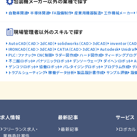
包装機メーカー以外の業種で探す
自動車関連
半導体関連
FA設備制作
産業用機器製造
工作機械メーカー
現場管理者以外のスキルで探す
AutoCAD（CAD＞2dCAD）
solidworks（CAD＞3dCAD）
inventor（CA
IRONCAD（CAD＞3dCAD）
CATIA（CAD＞3dCAD）
Autodesk
Unidraf
PLC：ファナック
CNC制御
ラダー図作成
ハード図作成
ティーチングプログ
不二越ロボット
パナソニックロボット
デンソーウェーブ
ダイヘンロボット
ゲンコツロボット
協働ロボット
パレタイジングロボット
プログラム作成
デ
トラブルシューティング
稼働データ分析
製品設計書作成
サンプル評価
設
求人情報
最新記事
サービス
フリーランス求人・
最新記事
ロボカル
業務委託案件