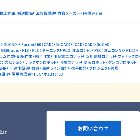
物流倉庫・搬送関係
医薬品関連
食品メーカー
FA関連sier
D＞3dCAD）
Fusion360（CAD＞3dCAD）
ICAD（CAD＞3dCAD）
図脳rapid
PLC
PLC：キーエンス
PLC：オムロンNJ
PLC：オムロンNX
PLC：
ラム作成
配線作業
組付作業
川崎重工ロボット
安川電機ロボット
ファナックロ
エンスビジョン
テックマンロボット
溶接ロボット
塗装ロボット
ゲンコツロボット
AMR
半導体設備
教育
生産ライン設計
改善検討
プロジェクト管理
備保守
現場管理者
PLC：オムロンCJ
お問い合わせ
とは