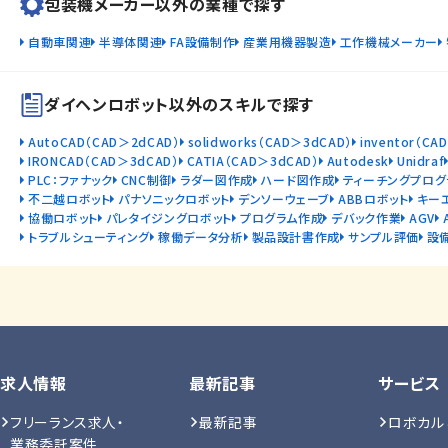
包装機メーカー以外の業種で探す
自動車関連
半導体関連
FA設備制作
産業用機器製造
工作機械メーカー
ダイヘンロボット以外のスキルで探す
AutoCAD（CAD＞2dCAD）
solidworks（CAD＞3dCAD）
inventor（CA
IRONCAD（CAD＞3dCAD）
CATIA（CAD＞3dCAD）
Autodesk
Unidraf
PLC：ファナック
CNC制御
ラダー図作成
ハード図作成
ティーチングプログ
不二越ロボット
パナソニックロボット
デンソーウェーブ
ABBロボット
キー
協働ロボット
パレタイジングロボット
プログラム作成
デバック作業
AGV
トラブルシューティング
稼働データ分析
製品設計書作成
サンプル評価
設
求人情報
最新記事
サービス
フリーランス求人・
最新記事
ロボカル
業務委託案件