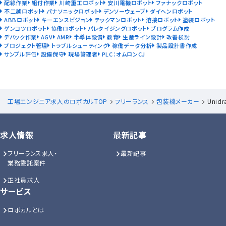
配線作業
組付作業
川崎重工ロボット
安川電機ロボット
ファナックロボット
不二越ロボット
パナソニックロボット
デンソーウェーブ
ダイヘンロボット
ABBロボット
キーエンスビジョン
テックマンロボット
溶接ロボット
塗装ロボット
ゲンコツロボット
協働ロボット
パレタイジングロボット
プログラム作成
デバック作業
AGV
AMR
半導体設備
教育
生産ライン設計
改善検討
プロジェクト管理
トラブルシューティング
稼働データ分析
製品設計書作成
サンプル評価
設備保守
現場管理者
PLC：オムロンCJ
工場エンジニア求人のロボカルTOP
フリーランス
包装機メーカー
Unid
求人情報
最新記事
フリーランス求人・
最新記事
業務委託案件
正社員求人
サービス
ロボカルとは