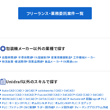
フリーランス・業務委託案件一覧
包装機メーカー以外の業種で探す
自動車関連
半導体関連
FA設備制作
産業用機器製造
工作機械メーカー
物流倉庫・搬送関係
医薬品関連
食品メーカー
FA関連sier
Unidraf以外のスキルで探す
AutoCAD（CAD＞2dCAD）
solidworks（CAD＞3dCAD）
inventor（CAD＞3dCAD）
Fusion360（CAD＞3dCAD）
ICAD（CAD＞3dCAD）
IRONCAD（CAD＞3dCAD）
CATIA（CAD＞3dCAD）
Autodesk
図脳rapid
PLC
PLC：キーエンス
PLC：オムロンNJ
PLC：オムロンNX
PLC：トヨプック
PLC：ファナック
CNC制御
ラダー図作成
ハード図作成
ティーチングプログラム作成