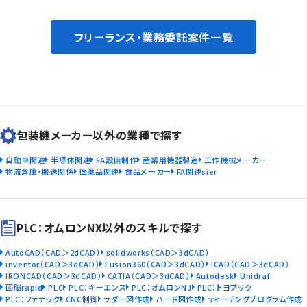
フリーランス・業務委託案件一覧
包装機メーカー以外の業種で探す
自動車関連
半導体関連
FA設備制作
産業用機器製造
工作機械メーカー
物流倉庫・搬送関係
医薬品関連
食品メーカー
FA関連sier
PLC：オムロンNX以外のスキルで探す
AutoCAD（CAD＞2dCAD）
solidworks（CAD＞3dCAD）
inventor（CAD＞3dCAD）
Fusion360（CAD＞3dCAD）
ICAD（CAD＞3dCAD）
IRONCAD（CAD＞3dCAD）
CATIA（CAD＞3dCAD）
Autodesk
Unidraf
図脳rapid
PLC
PLC：キーエンス
PLC：オムロンNJ
PLC：トヨプック
PLC：ファナック
CNC制御
ラダー図作成
ハード図作成
ティーチングプログラム作成