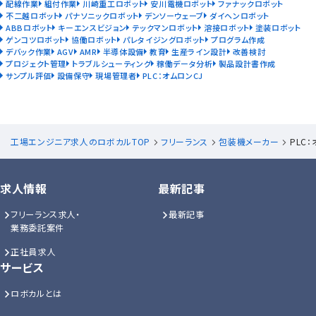
配線作業
組付作業
川崎重工ロボット
安川電機ロボット
ファナックロボット
不二越ロボット
パナソニックロボット
デンソーウェーブ
ダイヘンロボット
ABBロボット
キーエンスビジョン
テックマンロボット
溶接ロボット
塗装ロボット
ゲンコツロボット
協働ロボット
パレタイジングロボット
プログラム作成
デバック作業
AGV
AMR
半導体設備
教育
生産ライン設計
改善検討
プロジェクト管理
トラブルシューティング
稼働データ分析
製品設計書作成
サンプル評価
設備保守
現場管理者
PLC：オムロンCJ
工場エンジニア求人のロボカルTOP
フリーランス
包装機メーカー
PLC
求人情報
最新記事
フリーランス求人・
最新記事
業務委託案件
正社員求人
サービス
ロボカルとは