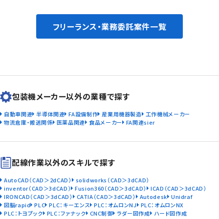
フリーランス・業務委託案件一覧
包装機メーカー以外の業種で探す
自動車関連
半導体関連
FA設備制作
産業用機器製造
工作機械メーカー
物流倉庫・搬送関係
医薬品関連
食品メーカー
FA関連sier
配線作業以外のスキルで探す
AutoCAD（CAD＞2dCAD）
solidworks（CAD＞3dCAD）
inventor（CAD＞3dCAD）
Fusion360（CAD＞3dCAD）
ICAD（CAD＞3dCAD）
IRONCAD（CAD＞3dCAD）
CATIA（CAD＞3dCAD）
Autodesk
Unidraf
図脳rapid
PLC
PLC：キーエンス
PLC：オムロンNJ
PLC：オムロンNX
PLC：トヨプック
PLC：ファナック
CNC制御
ラダー図作成
ハード図作成