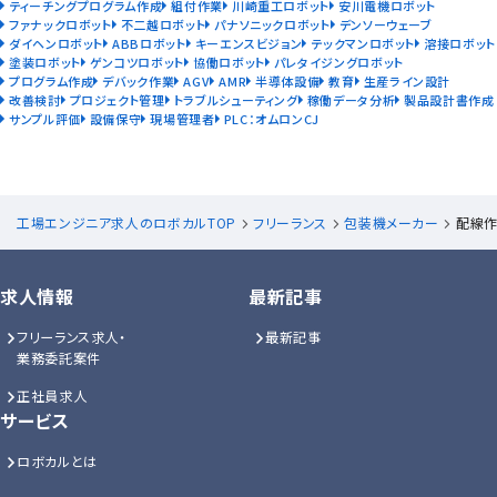
ティーチングプログラム作成
組付作業
川崎重工ロボット
安川電機ロボット
ファナックロボット
不二越ロボット
パナソニックロボット
デンソーウェーブ
ダイヘンロボット
ABBロボット
キーエンスビジョン
テックマンロボット
溶接ロボット
塗装ロボット
ゲンコツロボット
協働ロボット
パレタイジングロボット
プログラム作成
デバック作業
AGV
AMR
半導体設備
教育
生産ライン設計
改善検討
プロジェクト管理
トラブルシューティング
稼働データ分析
製品設計書作成
サンプル評価
設備保守
現場管理者
PLC：オムロンCJ
工場エンジニア求人のロボカルTOP
フリーランス
包装機メーカー
配線作
求人情報
最新記事
フリーランス求人・
最新記事
業務委託案件
正社員求人
サービス
ロボカルとは