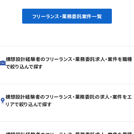
フリーランス・業務委託案件一覧
構想設計経験者のフリーランス・業務委託求人・案件を職種
で絞り込んで探す
構想設計経験者のフリーランス・業務委託の求人・案件をエ
リアで絞り込んで探す