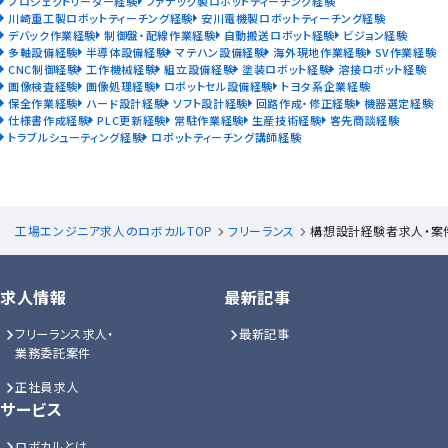
プロジェクトリーダー経験
ファナック製ロボットティーチング経験
川崎重工製ロボットティーチング経験
安川電機製ロボットティーチング経験
デバック作業経験
制御盤・配線作業経験
自動搬送ロボット経験
ビジョン経験
多軸設備経験
半導体設備経験
マテハン設備経験
海外現地作業経験
SV作業経験
CNC制御経験
工作機械経験
組立設備経験
塗装ロボット経験
溶接ロボット経験
画像検査経験
画像処理経験
ロボットセル設備経験
トヨタ系企業経験
保全作業経験
ハード設計経験
ソフト設計経験
回路作成・修正経験
機器選定経験
仕様書作成経験
PLC更新経験
常駐作業経験
生産技術経験
客先商談経験
トラブルシューティング経験
ロボットティーチング講師経験
工場エンジニア求人のロボカルTOP
フリーランス
構想設計経験者求人・案
求人情報
最新記事
フリーランス求人・
最新記事
業務委託案件
正社員求人
サービス
ロボカルとは