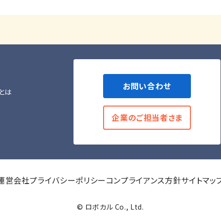
お問い合わせ
とは
企業のご担当者さま
運営会社
プライバシーポリシー
コンプライアンス方針
サイトマッ
© ロボカル Co., Ltd.