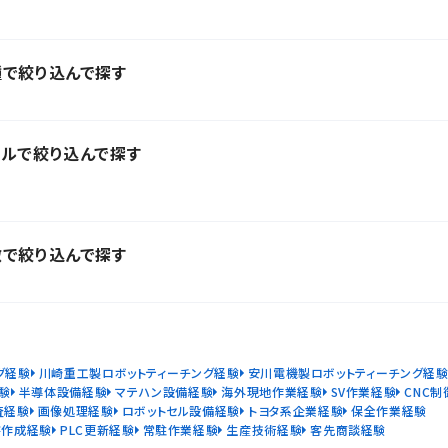
種で絞り込んで探す
キルで絞り込んで探す
徴で絞り込んで探す
グ経験
川崎重工製ロボットティーチング経験
安川電機製ロボットティーチング経
験
半導体設備経験
マテハン設備経験
海外現地作業経験
SV作業経験
CNC
査経験
画像処理経験
ロボットセル設備経験
トヨタ系企業経験
保全作業経験
書作成経験
PLC更新経験
常駐作業経験
生産技術経験
客先商談経験