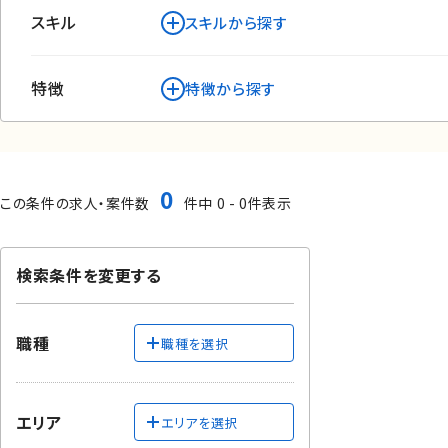
スキル
スキルから探す
特徴
特徴から探す
0
この条件の求人・案件数
件中 0 - 0件表示
検索条件を変更する
職種
職種を選択
エリア
エリアを選択