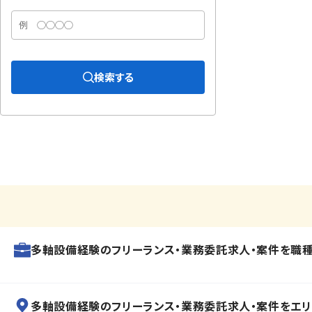
検索する
多軸設備経験のフリーランス・業務委託求人・案件を職
多軸設備経験のフリーランス・業務委託求人・案件をエリ