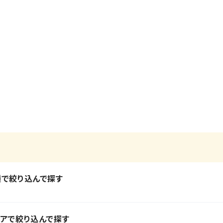
種で絞り込んで探す
アで絞り込んで探す