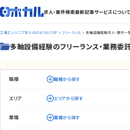
求人・案件検索
最新記事
サービスについ
工場エンジニア求人のロボカルTOP
フリーランス
多軸設備経験求人・案件一
多軸設備経験のフリーランス・業務委
職種
職種から探す
エリア
エリアから探す
業種
業種から探す