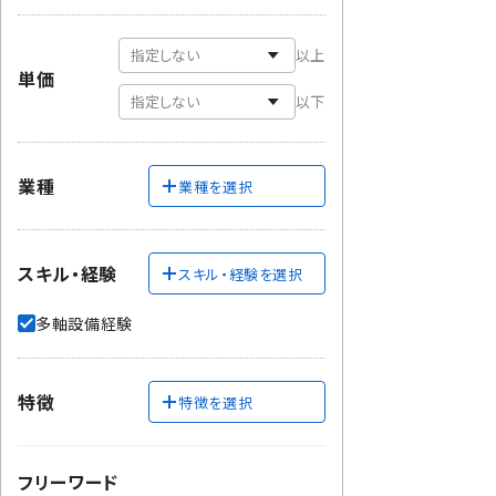
以上
単価
以下
業種
業種を選択
スキル・経験
スキル・経験を選択
多軸設備経験
特徴
特徴を選択
フリーワード