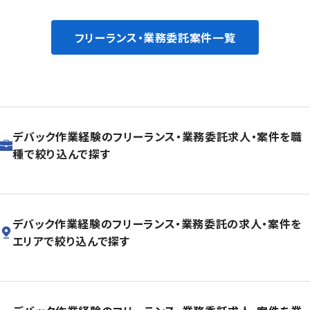
フリーランス・業務委託案件一覧
デバック作業経験のフリーランス・業務委託求人・案件を職
種で絞り込んで探す
デバック作業経験のフリーランス・業務委託の求人・案件を
エリアで絞り込んで探す