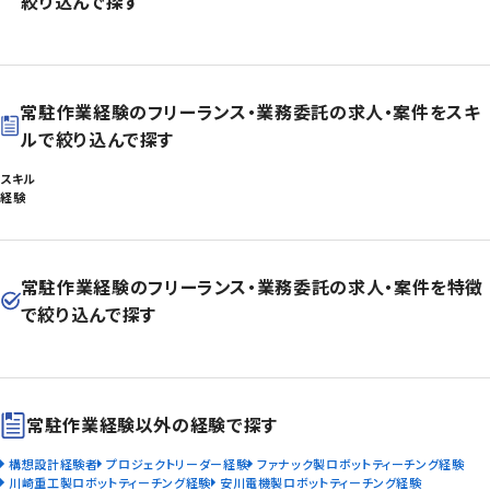
絞り込んで探す
常駐作業経験のフリーランス・業務委託の求人・案件をスキ
ルで絞り込んで探す
スキル
経験
常駐作業経験のフリーランス・業務委託の求人・案件を特徴
で絞り込んで探す
常駐作業経験以外の経験で探す
構想設計経験者
プロジェクトリーダー経験
ファナック製ロボットティーチング経験
川崎重工製ロボットティーチング経験
安川電機製ロボットティーチング経験