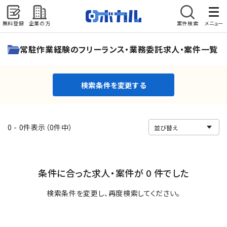
無料登録
企業の方
案件検索
メニュー
検索条件を変更する
常駐作業経験のフリーランス・業務委託求人・案件一覧
検索条件を変更する
0 - 0件表示（0件中）
条件に合った求人・案件が 0 件でした
検索条件を変更し、再度検索してください。