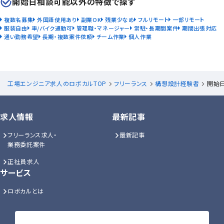
開始日相談可能以外の特徴で探す
複数名募集
外国語使用あり
副業OK
残業少なめ
フルリモート
一部リモート
服装自由
車/バイク通勤可
管理職・マネージャー
常駐・長期間案件
期間出張対応
通い勤務希望
長期・複数案件依頼
チーム作業
個人作業
工場エンジニア求人のロボカルTOP
フリーランス
構想設計経験者
開始
求人情報
最新記事
フリーランス求人・
最新記事
業務委託案件
正社員求人
サービス
ロボカルとは