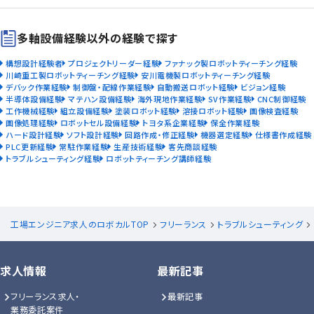
多軸設備経験以外の経験で探す
構想設計経験者
プロジェクトリーダー経験
ファナック製ロボットティーチング経験
川崎重工製ロボットティーチング経験
安川電機製ロボットティーチング経験
デバック作業経験
制御盤・配線作業経験
自動搬送ロボット経験
ビジョン経験
半導体設備経験
マテハン設備経験
海外現地作業経験
SV作業経験
CNC制御経験
工作機械経験
組立設備経験
塗装ロボット経験
溶接ロボット経験
画像検査経験
画像処理経験
ロボットセル設備経験
トヨタ系企業経験
保全作業経験
ハード設計経験
ソフト設計経験
回路作成・修正経験
機器選定経験
仕様書作成経験
PLC更新経験
常駐作業経験
生産技術経験
客先商談経験
トラブルシューティング経験
ロボットティーチング講師経験
工場エンジニア求人のロボカルTOP
フリーランス
トラブルシューティング
求人情報
最新記事
フリーランス求人・
最新記事
業務委託案件