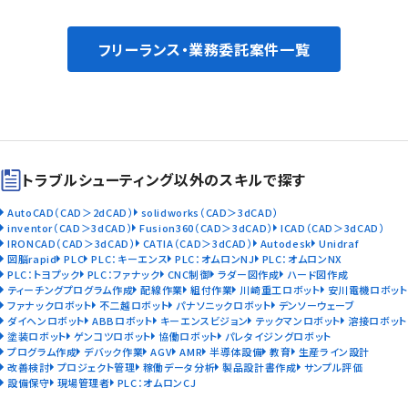
フリーランス・業務委託案件一覧
トラブルシューティング以外のスキルで探す
AutoCAD（CAD＞2dCAD）
solidworks（CAD＞3dCAD）
inventor（CAD＞3dCAD）
Fusion360（CAD＞3dCAD）
ICAD（CAD＞3dCAD）
IRONCAD（CAD＞3dCAD）
CATIA（CAD＞3dCAD）
Autodesk
Unidraf
図脳rapid
PLC
PLC：キーエンス
PLC：オムロンNJ
PLC：オムロンNX
PLC：トヨプック
PLC：ファナック
CNC制御
ラダー図作成
ハード図作成
ティーチングプログラム作成
配線作業
組付作業
川崎重工ロボット
安川電機ロボット
ファナックロボット
不二越ロボット
パナソニックロボット
デンソーウェーブ
ダイヘンロボット
ABBロボット
キーエンスビジョン
テックマンロボット
溶接ロボット
塗装ロボット
ゲンコツロボット
協働ロボット
パレタイジングロボット
プログラム作成
デバック作業
AGV
AMR
半導体設備
教育
生産ライン設計
改善検討
プロジェクト管理
稼働データ分析
製品設計書作成
サンプル評価
設備保守
現場管理者
PLC：オムロンCJ