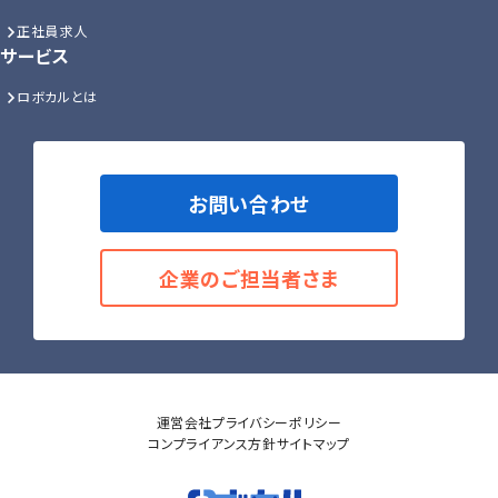
正社員求人
サービス
ロボカルとは
お問い合わせ
企業のご担当者さま
運営会社
プライバシーポリシー
コンプライアンス方針
サイトマップ