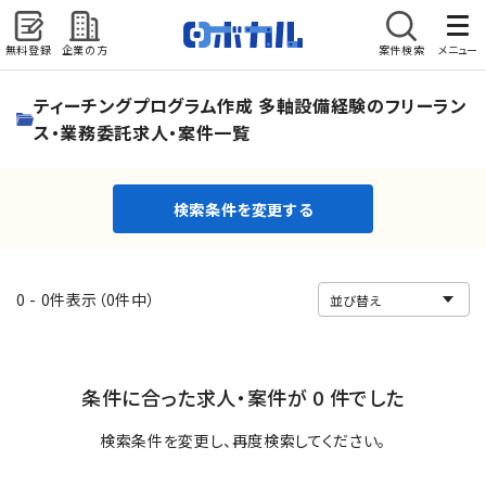
無料登録
企業の方
案件検索
メニュー
検索条件を変更する
ティーチングプログラム作成 多軸設備経験のフリーラン
ス・業務委託求人・案件一覧
検索条件を変更する
0 - 0件表示（0件中）
条件に合った求人・案件が 0 件でした
検索条件を変更し、再度検索してください。