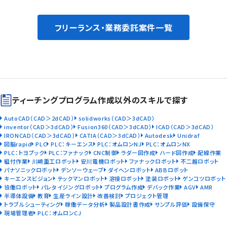
フリーランス・業務委託案件一覧
ティーチングプログラム作成以外のスキルで探す
AutoCAD（CAD＞2dCAD）
solidworks（CAD＞3dCAD）
inventor（CAD＞3dCAD）
Fusion360（CAD＞3dCAD）
ICAD（CAD＞3dCAD）
IRONCAD（CAD＞3dCAD）
CATIA（CAD＞3dCAD）
Autodesk
Unidraf
図脳rapid
PLC
PLC：キーエンス
PLC：オムロンNJ
PLC：オムロンNX
PLC：トヨプック
PLC：ファナック
CNC制御
ラダー図作成
ハード図作成
配線作業
組付作業
川崎重工ロボット
安川電機ロボット
ファナックロボット
不二越ロボット
パナソニックロボット
デンソーウェーブ
ダイヘンロボット
ABBロボット
キーエンスビジョン
テックマンロボット
溶接ロボット
塗装ロボット
ゲンコツロボット
協働ロボット
パレタイジングロボット
プログラム作成
デバック作業
AGV
AMR
半導体設備
教育
生産ライン設計
改善検討
プロジェクト管理
トラブルシューティング
稼働データ分析
製品設計書作成
サンプル評価
設備保守
現場管理者
PLC：オムロンCJ