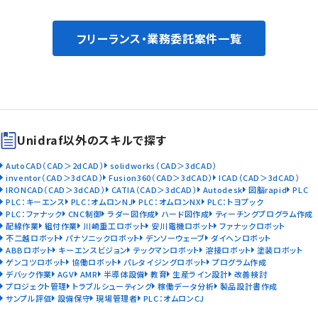
フリーランス・業務委託案件一覧
Unidraf以外のスキルで探す
AutoCAD（CAD＞2dCAD）
solidworks（CAD＞3dCAD）
inventor（CAD＞3dCAD）
Fusion360（CAD＞3dCAD）
ICAD（CAD＞3dCAD）
IRONCAD（CAD＞3dCAD）
CATIA（CAD＞3dCAD）
Autodesk
図脳rapid
PLC
PLC：キーエンス
PLC：オムロンNJ
PLC：オムロンNX
PLC：トヨプック
PLC：ファナック
CNC制御
ラダー図作成
ハード図作成
ティーチングプログラム作成
配線作業
組付作業
川崎重工ロボット
安川電機ロボット
ファナックロボット
不二越ロボット
パナソニックロボット
デンソーウェーブ
ダイヘンロボット
ABBロボット
キーエンスビジョン
テックマンロボット
溶接ロボット
塗装ロボット
ゲンコツロボット
協働ロボット
パレタイジングロボット
プログラム作成
デバック作業
AGV
AMR
半導体設備
教育
生産ライン設計
改善検討
プロジェクト管理
トラブルシューティング
稼働データ分析
製品設計書作成
サンプル評価
設備保守
現場管理者
PLC：オムロンCJ