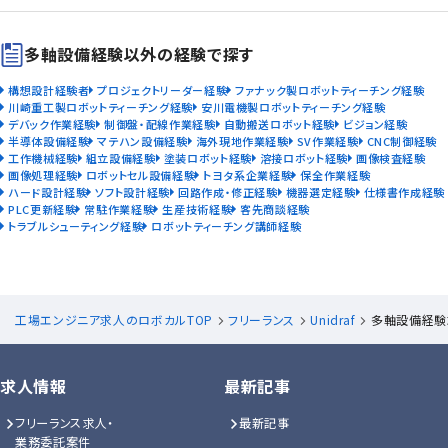
多軸設備経験以外の経験で探す
構想設計経験者
プロジェクトリーダー経験
ファナック製ロボットティーチング経験
川崎重工製ロボットティーチング経験
安川電機製ロボットティーチング経験
デバック作業経験
制御盤・配線作業経験
自動搬送ロボット経験
ビジョン経験
半導体設備経験
マテハン設備経験
海外現地作業経験
SV作業経験
CNC制御経験
工作機械経験
組立設備経験
塗装ロボット経験
溶接ロボット経験
画像検査経験
画像処理経験
ロボットセル設備経験
トヨタ系企業経験
保全作業経験
ハード設計経験
ソフト設計経験
回路作成・修正経験
機器選定経験
仕様書作成経験
PLC更新経験
常駐作業経験
生産技術経験
客先商談経験
トラブルシューティング経験
ロボットティーチング講師経験
工場エンジニア求人のロボカルTOP
フリーランス
Unidraf
多軸設備経験
求人情報
最新記事
フリーランス求人・
最新記事
業務委託案件