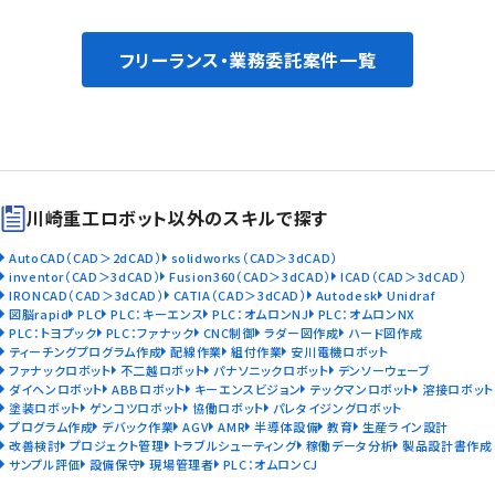
フリーランス・業務委託案件一覧
川崎重工ロボット以外のスキルで探す
AutoCAD（CAD＞2dCAD）
solidworks（CAD＞3dCAD）
inventor（CAD＞3dCAD）
Fusion360（CAD＞3dCAD）
ICAD（CAD＞3dCAD）
IRONCAD（CAD＞3dCAD）
CATIA（CAD＞3dCAD）
Autodesk
Unidraf
図脳rapid
PLC
PLC：キーエンス
PLC：オムロンNJ
PLC：オムロンNX
PLC：トヨプック
PLC：ファナック
CNC制御
ラダー図作成
ハード図作成
ティーチングプログラム作成
配線作業
組付作業
安川電機ロボット
ファナックロボット
不二越ロボット
パナソニックロボット
デンソーウェーブ
ダイヘンロボット
ABBロボット
キーエンスビジョン
テックマンロボット
溶接ロボット
塗装ロボット
ゲンコツロボット
協働ロボット
パレタイジングロボット
プログラム作成
デバック作業
AGV
AMR
半導体設備
教育
生産ライン設計
改善検討
プロジェクト管理
トラブルシューティング
稼働データ分析
製品設計書作成
サンプル評価
設備保守
現場管理者
PLC：オムロンCJ