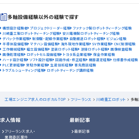
多軸設備経験以外の経験で探す
構想設計経験者
プロジェクトリーダー経験
ファナック製ロボットティーチング経験
川崎重工製ロボットティーチング経験
安川電機製ロボットティーチング経験
デバック作業経験
制御盤・配線作業経験
自動搬送ロボット経験
ビジョン経験
半導体設備経験
マテハン設備経験
海外現地作業経験
SV作業経験
CNC制御経験
工作機械経験
組立設備経験
塗装ロボット経験
溶接ロボット経験
画像検査経験
画像処理経験
ロボットセル設備経験
トヨタ系企業経験
保全作業経験
ハード設計経験
ソフト設計経験
回路作成・修正経験
機器選定経験
仕様書作成経験
PLC更新経験
常駐作業経験
生産技術経験
客先商談経験
トラブルシューティング経験
ロボットティーチング講師経験
工場エンジニア求人のロボカルTOP
フリーランス
川崎重工ロボット
多軸
求人情報
最新記事
フリーランス求人・
最新記事
業務委託案件