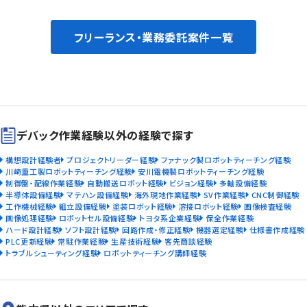
フリーランス・業務委託案件一覧
デバック作業経験以外の経験で探す
構想設計経験者
プロジェクトリーダー経験
ファナック製ロボットティーチング経験
川崎重工製ロボットティーチング経験
安川電機製ロボットティーチング経験
制御盤・配線作業経験
自動搬送ロボット経験
ビジョン経験
多軸設備経験
半導体設備経験
マテハン設備経験
海外現地作業経験
SV作業経験
CNC制御経験
工作機械経験
組立設備経験
塗装ロボット経験
溶接ロボット経験
画像検査経験
画像処理経験
ロボットセル設備経験
トヨタ系企業経験
保全作業経験
ハード設計経験
ソフト設計経験
回路作成・修正経験
機器選定経験
仕様書作成経験
PLC更新経験
常駐作業経験
生産技術経験
客先商談経験
トラブルシューティング経験
ロボットティーチング講師経験