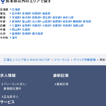
熊本県以外のエリアで探す
北海道
北海道
東北
岩手県
宮城県
秋田県
福島県
関東
茨城県
栃木県
群馬県
埼玉県
東京都
神奈川県
中部
新潟県
富山県
石川県
山梨県
長野県
岐阜県
静岡県
愛知県
近畿
三重県
滋賀県
京都府
大阪府
兵庫県
奈良県
和歌山県
中国
岡山県
広島県
九州
福岡県
宮崎県
鹿児島県
その他
海外
工場エンジニア求人のロボカルTOP
フリーランス
デバック作業経験
熊本
求人情報
最新記事
フリーランス求人・
最新記事
業務委託案件
正社員求人
サービス