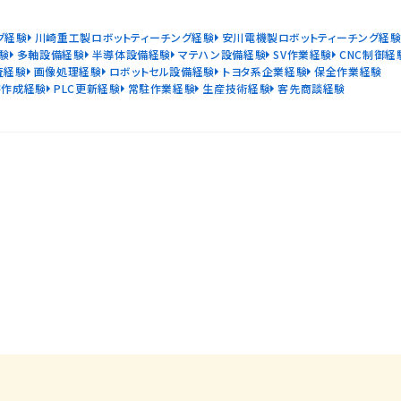
グ経験
川崎重工製ロボットティーチング経験
安川電機製ロボットティーチング経
験
多軸設備経験
半導体設備経験
マテハン設備経験
SV作業経験
CNC制御経
査経験
画像処理経験
ロボットセル設備経験
トヨタ系企業経験
保全作業経験
書作成経験
PLC更新経験
常駐作業経験
生産技術経験
客先商談経験