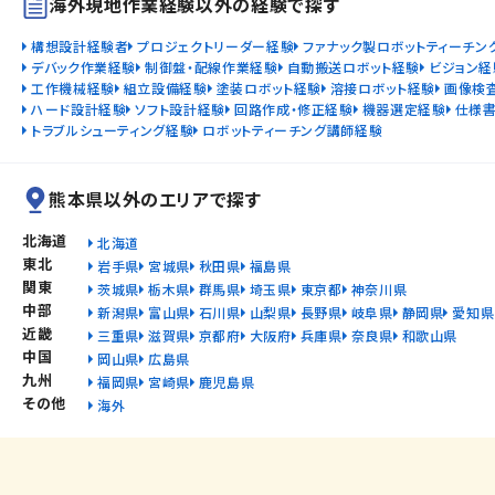
海外現地作業経験以外の経験で探す
構想設計経験者
プロジェクトリーダー経験
ファナック製ロボットティーチン
デバック作業経験
制御盤・配線作業経験
自動搬送ロボット経験
ビジョン経
工作機械経験
組立設備経験
塗装ロボット経験
溶接ロボット経験
画像検
ハード設計経験
ソフト設計経験
回路作成・修正経験
機器選定経験
仕様
トラブルシューティング経験
ロボットティーチング講師経験
熊本県以外のエリアで探す
北海道
北海道
東北
岩手県
宮城県
秋田県
福島県
関東
茨城県
栃木県
群馬県
埼玉県
東京都
神奈川県
中部
新潟県
富山県
石川県
山梨県
長野県
岐阜県
静岡県
愛知県
近畿
三重県
滋賀県
京都府
大阪府
兵庫県
奈良県
和歌山県
中国
岡山県
広島県
九州
福岡県
宮崎県
鹿児島県
その他
海外