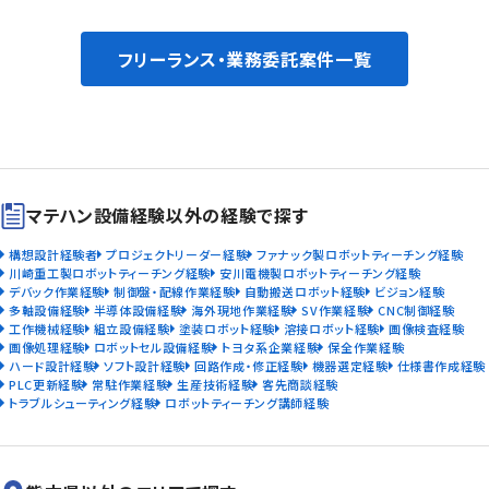
フリーランス・業務委託案件一覧
マテハン設備経験以外の経験で探す
構想設計経験者
プロジェクトリーダー経験
ファナック製ロボットティーチング経験
川崎重工製ロボットティーチング経験
安川電機製ロボットティーチング経験
デバック作業経験
制御盤・配線作業経験
自動搬送ロボット経験
ビジョン経験
多軸設備経験
半導体設備経験
海外現地作業経験
SV作業経験
CNC制御経験
工作機械経験
組立設備経験
塗装ロボット経験
溶接ロボット経験
画像検査経験
画像処理経験
ロボットセル設備経験
トヨタ系企業経験
保全作業経験
ハード設計経験
ソフト設計経験
回路作成・修正経験
機器選定経験
仕様書作成経験
PLC更新経験
常駐作業経験
生産技術経験
客先商談経験
トラブルシューティング経験
ロボットティーチング講師経験