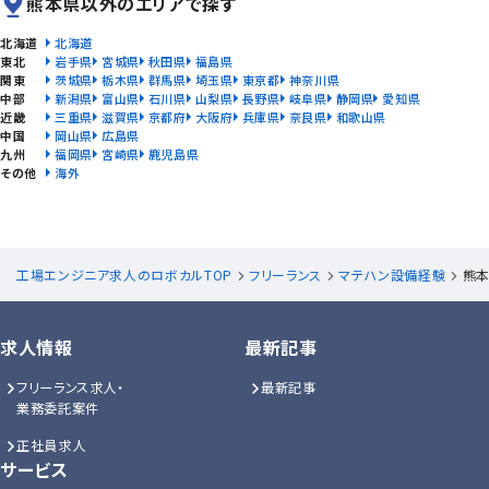
熊本県以外のエリアで探す
北海道
北海道
東北
岩手県
宮城県
秋田県
福島県
関東
茨城県
栃木県
群馬県
埼玉県
東京都
神奈川県
中部
新潟県
富山県
石川県
山梨県
長野県
岐阜県
静岡県
愛知県
近畿
三重県
滋賀県
京都府
大阪府
兵庫県
奈良県
和歌山県
中国
岡山県
広島県
九州
福岡県
宮崎県
鹿児島県
その他
海外
工場エンジニア求人のロボカルTOP
フリーランス
マテハン設備経験
熊本
求人情報
最新記事
フリーランス求人・
最新記事
業務委託案件
正社員求人
サービス