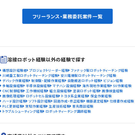
フリーランス・業務委託案件一覧
溶接ロボット経験以外の経験で探す
構想設計経験者
プロジェクトリーダー経験
ファナック製ロボットティーチング経験
川崎重工製ロボットティーチング経験
安川電機製ロボットティーチング経験
デバック作業経験
制御盤・配線作業経験
自動搬送ロボット経験
ビジョン経験
多軸設備経験
半導体設備経験
マテハン設備経験
海外現地作業経験
SV作業経験
CNC制御経験
工作機械経験
組立設備経験
塗装ロボット経験
画像検査経験
画像処理経験
ロボットセル設備経験
トヨタ系企業経験
保全作業経験
ハード設計経験
ソフト設計経験
回路作成・修正経験
機器選定経験
仕様書作成経験
PLC更新経験
常駐作業経験
生産技術経験
客先商談経験
トラブルシューティング経験
ロボットティーチング講師経験