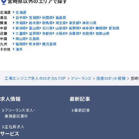
宮崎県以外のエリアで探す
北海道
北海道
東北
岩手県
宮城県
秋田県
福島県
関東
茨城県
栃木県
群馬県
埼玉県
東京都
神奈川県
中部
新潟県
富山県
石川県
山梨県
長野県
岐阜県
静岡県
愛知県
近畿
三重県
滋賀県
京都府
大阪府
兵庫県
奈良県
和歌山県
中国
岡山県
広島県
九州
福岡県
熊本県
鹿児島県
その他
海外
工場エンジニア求人のロボカルTOP
フリーランス
溶接ロボット経験
宮崎
求人情報
最新記事
フリーランス求人・
最新記事
業務委託案件
正社員求人
サービス