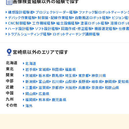
画像検査経験以外の経験で探す
構想設計経験者
プロジェクトリーダー経験
ファナック製ロボットティーチン
デバック作業経験
制御盤・配線作業経験
自動搬送ロボット経験
ビジョン経
CNC制御経験
工作機械経験
組立設備経験
塗装ロボット経験
溶接ロボッ
ハード設計経験
ソフト設計経験
回路作成・修正経験
機器選定経験
仕様
トラブルシューティング経験
ロボットティーチング講師経験
宮崎県以外のエリアで探す
北海道
北海道
東北
岩手県
宮城県
秋田県
福島県
関東
茨城県
栃木県
群馬県
埼玉県
東京都
神奈川県
中部
新潟県
富山県
石川県
山梨県
長野県
岐阜県
静岡県
愛知県
近畿
三重県
滋賀県
京都府
大阪府
兵庫県
奈良県
和歌山県
中国
岡山県
広島県
九州
福岡県
熊本県
鹿児島県
その他
海外