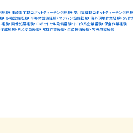
グ経験
川崎重工製ロボットティーチング経験
安川電機製ロボットティーチング経
験
多軸設備経験
半導体設備経験
マテハン設備経験
海外現地作業経験
SV作
ト経験
画像処理経験
ロボットセル設備経験
トヨタ系企業経験
保全作業経験
書作成経験
PLC更新経験
常駐作業経験
生産技術経験
客先商談経験