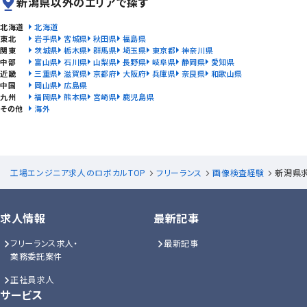
新潟県以外のエリアで探す
北海道
北海道
東北
岩手県
宮城県
秋田県
福島県
関東
茨城県
栃木県
群馬県
埼玉県
東京都
神奈川県
中部
富山県
石川県
山梨県
長野県
岐阜県
静岡県
愛知県
近畿
三重県
滋賀県
京都府
大阪府
兵庫県
奈良県
和歌山県
中国
岡山県
広島県
九州
福岡県
熊本県
宮崎県
鹿児島県
その他
海外
工場エンジニア求人のロボカルTOP
フリーランス
画像検査経験
新潟県
求人情報
最新記事
フリーランス求人・
最新記事
業務委託案件
正社員求人
サービス