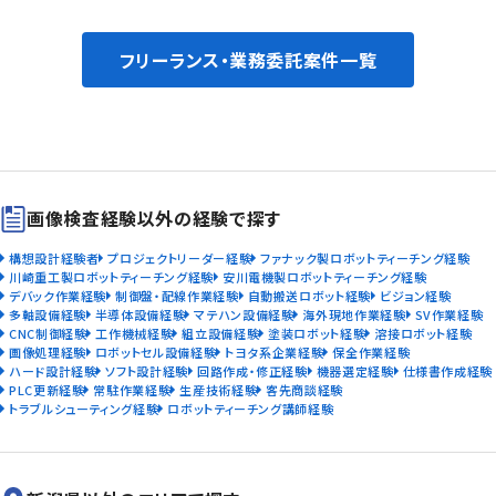
フリーランス・業務委託案件一覧
画像検査経験以外の経験で探す
構想設計経験者
プロジェクトリーダー経験
ファナック製ロボットティーチング経験
川崎重工製ロボットティーチング経験
安川電機製ロボットティーチング経験
デバック作業経験
制御盤・配線作業経験
自動搬送ロボット経験
ビジョン経験
多軸設備経験
半導体設備経験
マテハン設備経験
海外現地作業経験
SV作業経験
CNC制御経験
工作機械経験
組立設備経験
塗装ロボット経験
溶接ロボット経験
画像処理経験
ロボットセル設備経験
トヨタ系企業経験
保全作業経験
ハード設計経験
ソフト設計経験
回路作成・修正経験
機器選定経験
仕様書作成経験
PLC更新経験
常駐作業経験
生産技術経験
客先商談経験
トラブルシューティング経験
ロボットティーチング講師経験