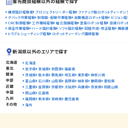
客先商談経験以外の経験で探す
構想設計経験者
プロジェクトリーダー経験
ファナック製ロボットティーチン
デバック作業経験
制御盤・配線作業経験
自動搬送ロボット経験
ビジョン経
CNC制御経験
工作機械経験
組立設備経験
塗装ロボット経験
溶接ロボッ
保全作業経験
ハード設計経験
ソフト設計経験
回路作成・修正経験
機器
トラブルシューティング経験
ロボットティーチング講師経験
新潟県以外のエリアで探す
北海道
北海道
東北
岩手県
宮城県
秋田県
福島県
関東
茨城県
栃木県
群馬県
埼玉県
東京都
神奈川県
中部
富山県
石川県
山梨県
長野県
岐阜県
静岡県
愛知県
近畿
三重県
滋賀県
京都府
大阪府
兵庫県
奈良県
和歌山県
中国
岡山県
広島県
九州
福岡県
熊本県
宮崎県
鹿児島県
その他
海外