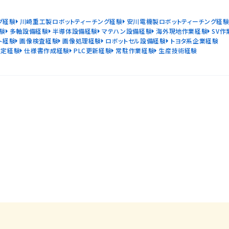
グ経験
川崎重工製ロボットティーチング経験
安川電機製ロボットティーチング経
験
多軸設備経験
半導体設備経験
マテハン設備経験
海外現地作業経験
SV作
ト経験
画像検査経験
画像処理経験
ロボットセル設備経験
トヨタ系企業経験
選定経験
仕様書作成経験
PLC更新経験
常駐作業経験
生産技術経験