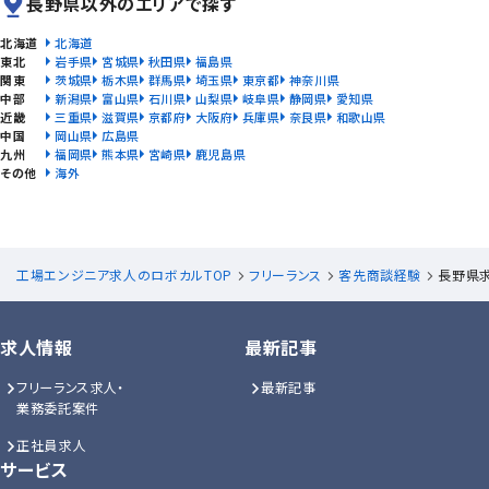
長野県以外のエリアで探す
北海道
北海道
東北
岩手県
宮城県
秋田県
福島県
関東
茨城県
栃木県
群馬県
埼玉県
東京都
神奈川県
中部
新潟県
富山県
石川県
山梨県
岐阜県
静岡県
愛知県
近畿
三重県
滋賀県
京都府
大阪府
兵庫県
奈良県
和歌山県
中国
岡山県
広島県
九州
福岡県
熊本県
宮崎県
鹿児島県
その他
海外
工場エンジニア求人のロボカルTOP
フリーランス
客先商談経験
長野県
求人情報
最新記事
フリーランス求人・
最新記事
業務委託案件
正社員求人
サービス