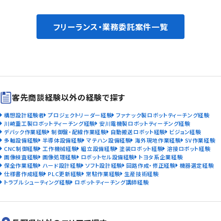
フリーランス・業務委託案件一覧
客先商談経験以外の経験で探す
構想設計経験者
プロジェクトリーダー経験
ファナック製ロボットティーチング経験
川崎重工製ロボットティーチング経験
安川電機製ロボットティーチング経験
デバック作業経験
制御盤・配線作業経験
自動搬送ロボット経験
ビジョン経験
多軸設備経験
半導体設備経験
マテハン設備経験
海外現地作業経験
SV作業経験
CNC制御経験
工作機械経験
組立設備経験
塗装ロボット経験
溶接ロボット経験
画像検査経験
画像処理経験
ロボットセル設備経験
トヨタ系企業経験
保全作業経験
ハード設計経験
ソフト設計経験
回路作成・修正経験
機器選定経験
仕様書作成経験
PLC更新経験
常駐作業経験
生産技術経験
トラブルシューティング経験
ロボットティーチング講師経験