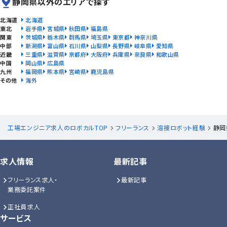
静岡県以外のエリアで探す
北海道
北海道
東北
岩手県
宮城県
秋田県
福島県
関東
茨城県
栃木県
群馬県
埼玉県
東京都
神奈川県
中部
新潟県
富山県
石川県
山梨県
長野県
岐阜県
愛知県
近畿
三重県
滋賀県
京都府
大阪府
兵庫県
奈良県
和歌山県
中国
岡山県
広島県
九州
福岡県
熊本県
宮崎県
鹿児島県
その他
海外
工場エンジニア求人のロボカルTOP
フリーランス
溶接ロボット経験
静岡
求人情報
最新記事
フリーランス求人・
最新記事
業務委託案件
正社員求人
サービス