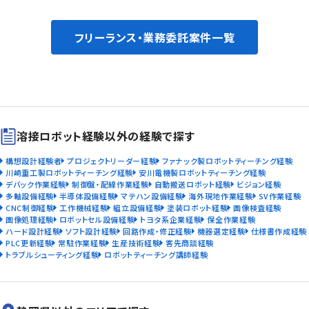
フリーランス・業務委託案件一覧
溶接ロボット経験以外の経験で探す
構想設計経験者
プロジェクトリーダー経験
ファナック製ロボットティーチング経験
川崎重工製ロボットティーチング経験
安川電機製ロボットティーチング経験
デバック作業経験
制御盤・配線作業経験
自動搬送ロボット経験
ビジョン経験
多軸設備経験
半導体設備経験
マテハン設備経験
海外現地作業経験
SV作業経験
CNC制御経験
工作機械経験
組立設備経験
塗装ロボット経験
画像検査経験
画像処理経験
ロボットセル設備経験
トヨタ系企業経験
保全作業経験
ハード設計経験
ソフト設計経験
回路作成・修正経験
機器選定経験
仕様書作成経験
PLC更新経験
常駐作業経験
生産技術経験
客先商談経験
トラブルシューティング経験
ロボットティーチング講師経験