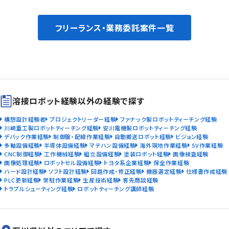
フリーランス・業務委託案件一覧
溶接ロボット経験以外の経験で探す
構想設計経験者
プロジェクトリーダー経験
ファナック製ロボットティーチング経験
川崎重工製ロボットティーチング経験
安川電機製ロボットティーチング経験
デバック作業経験
制御盤・配線作業経験
自動搬送ロボット経験
ビジョン経験
多軸設備経験
半導体設備経験
マテハン設備経験
海外現地作業経験
SV作業経験
CNC制御経験
工作機械経験
組立設備経験
塗装ロボット経験
画像検査経験
画像処理経験
ロボットセル設備経験
トヨタ系企業経験
保全作業経験
ハード設計経験
ソフト設計経験
回路作成・修正経験
機器選定経験
仕様書作成経験
PLC更新経験
常駐作業経験
生産技術経験
客先商談経験
トラブルシューティング経験
ロボットティーチング講師経験