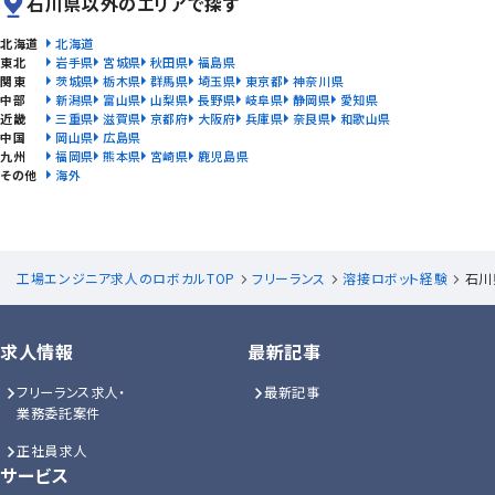
石川県以外のエリアで探す
北海道
北海道
東北
岩手県
宮城県
秋田県
福島県
関東
茨城県
栃木県
群馬県
埼玉県
東京都
神奈川県
中部
新潟県
富山県
山梨県
長野県
岐阜県
静岡県
愛知県
近畿
三重県
滋賀県
京都府
大阪府
兵庫県
奈良県
和歌山県
中国
岡山県
広島県
九州
福岡県
熊本県
宮崎県
鹿児島県
その他
海外
工場エンジニア求人のロボカルTOP
フリーランス
溶接ロボット経験
石川
求人情報
最新記事
フリーランス求人・
最新記事
業務委託案件
正社員求人
サービス