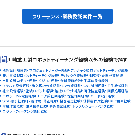
フリーランス・業務委託案件一覧
川崎重工製ロボットティーチング経験以外の経験で探す
構想設計経験者
プロジェクトリーダー経験
ファナック製ロボットティーチング経験
安川電機製ロボットティーチング経験
デバック作業経験
制御盤・配線作業経験
自動搬送ロボット経験
ビジョン経験
多軸設備経験
半導体設備経験
マテハン設備経験
海外現地作業経験
SV作業経験
CNC制御経験
工作機械経験
組立設備経験
塗装ロボット経験
溶接ロボット経験
画像検査経験
画像処理経験
ロボットセル設備経験
トヨタ系企業経験
保全作業経験
ハード設計経験
ソフト設計経験
回路作成・修正経験
機器選定経験
仕様書作成経験
PLC更新経験
常駐作業経験
生産技術経験
客先商談経験
トラブルシューティング経験
ロボットティーチング講師経験