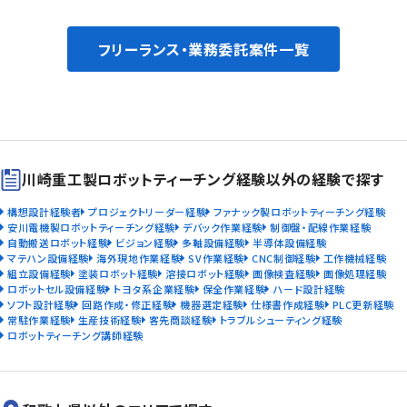
フリーランス・業務委託案件一覧
川崎重工製ロボットティーチング経験以外の経験で探す
構想設計経験者
プロジェクトリーダー経験
ファナック製ロボットティーチング経験
安川電機製ロボットティーチング経験
デバック作業経験
制御盤・配線作業経験
自動搬送ロボット経験
ビジョン経験
多軸設備経験
半導体設備経験
マテハン設備経験
海外現地作業経験
SV作業経験
CNC制御経験
工作機械経験
組立設備経験
塗装ロボット経験
溶接ロボット経験
画像検査経験
画像処理経験
ロボットセル設備経験
トヨタ系企業経験
保全作業経験
ハード設計経験
ソフト設計経験
回路作成・修正経験
機器選定経験
仕様書作成経験
PLC更新経験
常駐作業経験
生産技術経験
客先商談経験
トラブルシューティング経験
ロボットティーチング講師経験