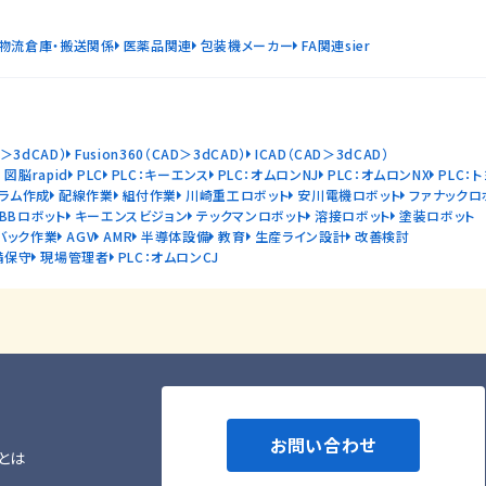
物流倉庫・搬送関係
医薬品関連
包装機メーカー
FA関連sier
D＞3dCAD）
Fusion360（CAD＞3dCAD）
ICAD（CAD＞3dCAD）
図脳rapid
PLC
PLC：キーエンス
PLC：オムロンNJ
PLC：オムロンNX
PLC：
ラム作成
配線作業
組付作業
川崎重工ロボット
安川電機ロボット
ファナックロ
ABBロボット
キーエンスビジョン
テックマンロボット
溶接ロボット
塗装ロボット
バック作業
AGV
AMR
半導体設備
教育
生産ライン設計
改善検討
備保守
現場管理者
PLC：オムロンCJ
お問い合わせ
とは