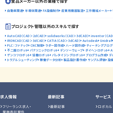
食品メーカー以外の業種で探す
自動車関連
半導体関連
FA設備制作
産業用機器製造
工作機械メーカー
プロジェクト管理以外のスキルで探す
AutoCAD（CAD＞2dCAD）
solidworks（CAD＞3dCAD）
inventor（CA
IRONCAD（CAD＞3dCAD）
CATIA（CAD＞3dCAD）
Autodesk
Unidraf
PLC：ファナック
CNC制御
ラダー図作成
ハード図作成
ティーチングプログ
不二越ロボット
パナソニックロボット
デンソーウェーブ
ダイヘンロボット
ゲンコツロボット
協働ロボット
パレタイジングロボット
プログラム作成
デ
トラブルシューティング
稼働データ分析
製品設計書作成
サンプル評価
設
求人情報
最新記事
サービス
フリーランス求人・
最新記事
ロボカル
業務委託案件