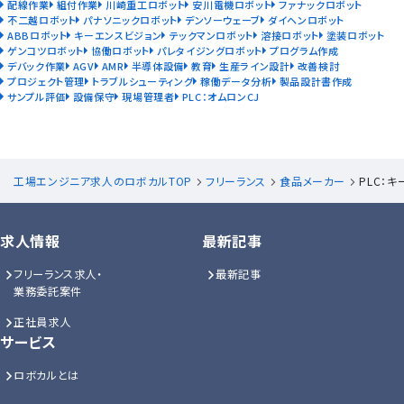
配線作業
組付作業
川崎重工ロボット
安川電機ロボット
ファナックロボット
不二越ロボット
パナソニックロボット
デンソーウェーブ
ダイヘンロボット
ABBロボット
キーエンスビジョン
テックマンロボット
溶接ロボット
塗装ロボット
ゲンコツロボット
協働ロボット
パレタイジングロボット
プログラム作成
デバック作業
AGV
AMR
半導体設備
教育
生産ライン設計
改善検討
プロジェクト管理
トラブルシューティング
稼働データ分析
製品設計書作成
サンプル評価
設備保守
現場管理者
PLC：オムロンCJ
工場エンジニア求人のロボカルTOP
フリーランス
食品メーカー
PLC：
求人情報
最新記事
フリーランス求人・
最新記事
業務委託案件
正社員求人
サービス
ロボカルとは