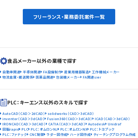
フリーランス・業務委託案件一覧
食品メーカー以外の業種で探す
自動車関連
半導体関連
FA設備制作
産業用機器製造
工作機械メーカー
物流倉庫・搬送関係
医薬品関連
包装機メーカー
FA関連sier
PLC：キーエンス以外のスキルで探す
AutoCAD（CAD＞2dCAD）
solidworks（CAD＞3dCAD）
inventor（CAD＞3dCAD）
Fusion360（CAD＞3dCAD）
ICAD（CAD＞3dCAD）
IRONCAD（CAD＞3dCAD）
CATIA（CAD＞3dCAD）
Autodesk
Unidraf
図脳rapid
PLC
PLC：オムロンNJ
PLC：オムロンNX
PLC：トヨプック
PLC：ファナック
CNC制御
ラダー図作成
ハード図作成
ティーチングプログラム作成