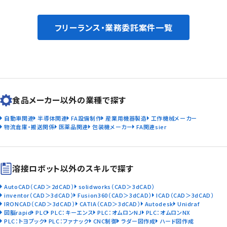
フリーランス・業務委託案件一覧
食品メーカー以外の業種で探す
自動車関連
半導体関連
FA設備制作
産業用機器製造
工作機械メーカー
物流倉庫・搬送関係
医薬品関連
包装機メーカー
FA関連sier
溶接ロボット以外のスキルで探す
AutoCAD（CAD＞2dCAD）
solidworks（CAD＞3dCAD）
inventor（CAD＞3dCAD）
Fusion360（CAD＞3dCAD）
ICAD（CAD＞3dCAD）
IRONCAD（CAD＞3dCAD）
CATIA（CAD＞3dCAD）
Autodesk
Unidraf
図脳rapid
PLC
PLC：キーエンス
PLC：オムロンNJ
PLC：オムロンNX
PLC：トヨプック
PLC：ファナック
CNC制御
ラダー図作成
ハード図作成