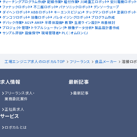
ティーチングプログラム作成
配線作業
組付作業
川崎重工ロボット
安川電機ロボット
ファナックロボット
不二越ロボット
パナソニックロボット
デンソーウェーブ
ダイヘンロボット
ABBロボット
キーエンスビジョン
テックマンロボット
塗装ロボット
ゲンコツロボット
協働ロボット
パレタイジングロボット
プログラム作成
デバック作業
AGV
AMR
半導体設備
教育
生産ライン設計
改善検討
プロジェクト管理
トラブルシューティング
稼働データ分析
製品設計書作成
サンプル評価
設備保守
現場管理者
PLC：オムロンCJ
工場エンジニア求人のロボカルTOP
フリーランス
食品メーカー
溶接ロボ
求人情報
最新記事
フリーランス求人・
最新記事
業務委託案件
正社員求人
サービス
ロボカルとは