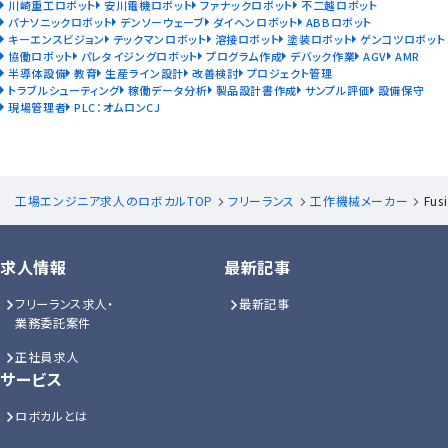
川崎重工ロボット
安川電機ロボット
ファナックロボット
不二越ロボット
パナソニックロボット
デンソーウェーブ
ダイヘンロボット
ABBロボット
キーエンスビジョン
テックマンロボット
溶接ロボット
塗装ロボット
ゲンコツロボット
協働ロボット
パレタイジングロボット
プログラム作成
デバック作業
AGV
AMR
半導体設備
教育
生産ライン設計
改善検討
プロジェクト管理
トラブルシューティング
稼働データ分析
製品設計書作成
サンプル評価
設備保守
現場管理者
PLC：オムロンCJ
工場エンジニア求人のロボカルTOP
フリーランス
工作機械メーカー
Fu
求人情報
最新記事
フリーランス求人・
最新記事
業務委託案件
正社員求人
サービス
ロボカルとは