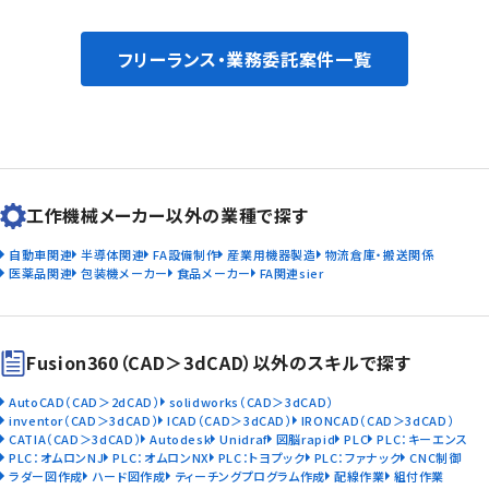
フリーランス・業務委託案件一覧
工作機械メーカー以外の業種で探す
自動車関連
半導体関連
FA設備制作
産業用機器製造
物流倉庫・搬送関係
医薬品関連
包装機メーカー
食品メーカー
FA関連sier
Fusion360（CAD＞3dCAD）以外のスキルで探す
AutoCAD（CAD＞2dCAD）
solidworks（CAD＞3dCAD）
inventor（CAD＞3dCAD）
ICAD（CAD＞3dCAD）
IRONCAD（CAD＞3dCAD）
CATIA（CAD＞3dCAD）
Autodesk
Unidraf
図脳rapid
PLC
PLC：キーエンス
PLC：オムロンNJ
PLC：オムロンNX
PLC：トヨプック
PLC：ファナック
CNC制御
ラダー図作成
ハード図作成
ティーチングプログラム作成
配線作業
組付作業