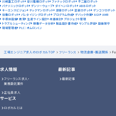
川崎重工ロボット
安川電機ロボット
ファナックロボット
不二越ロボット
パナソニックロボット
デンソーウェーブ
ダイヘンロボット
ABBロボット
キーエンスビジョン
テックマンロボット
溶接ロボット
塗装ロボット
ゲンコツロボット
協働ロボット
パレタイジングロボット
プログラム作成
デバック作業
AGV
AMR
半導体設備
教育
生産ライン設計
改善検討
プロジェクト管理
トラブルシューティング
稼働データ分析
製品設計書作成
サンプル評価
設備保守
現場管理者
PLC：オムロンCJ
工場エンジニア求人のロボカルTOP
フリーランス
物流倉庫・搬送関係
F
求人情報
最新記事
フリーランス求人・
最新記事
業務委託案件
正社員求人
サービス
ロボカルとは