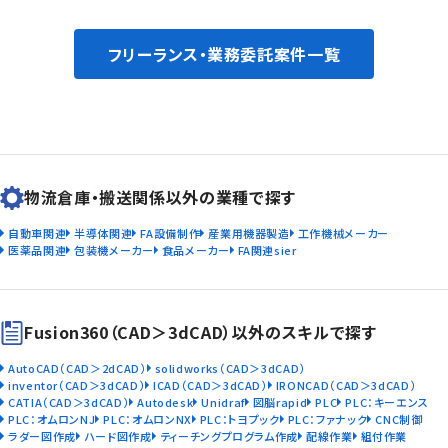
フリーランス・業務委託案件一覧
物流倉庫・搬送関係以外の業種で探す
自動車関連
半導体関連
FA設備制作
産業用機器製造
工作機械メーカー
医薬品関連
包装機メーカー
食品メーカー
FA関連sier
Fusion360（CAD＞3dCAD）以外のスキルで探す
AutoCAD（CAD＞2dCAD）
solidworks（CAD＞3dCAD）
inventor（CAD＞3dCAD）
ICAD（CAD＞3dCAD）
IRONCAD（CAD＞3dCAD）
CATIA（CAD＞3dCAD）
Autodesk
Unidraf
図脳rapid
PLC
PLC：キーエンス
PLC：オムロンNJ
PLC：オムロンNX
PLC：トヨプック
PLC：ファナック
CNC制御
ラダー図作成
ハード図作成
ティーチングプログラム作成
配線作業
組付作業