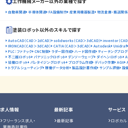
工作機械メーカー以外の業種で探す
自動車関連
半導体関連
FA設備制作
産業用機器製造
物流倉庫・搬送関係
塗装ロボット以外のスキルで探す
AutoCAD（CAD＞2dCAD）
solidworks（CAD＞3dCAD）
inventor（CA
IRONCAD（CAD＞3dCAD）
CATIA（CAD＞3dCAD）
Autodesk
Unidraf
PLC：ファナック
CNC制御
ラダー図作成
ハード図作成
ティーチングプログ
不二越ロボット
パナソニックロボット
デンソーウェーブ
ダイヘンロボット
協働ロボット
パレタイジングロボット
プログラム作成
デバック作業
AGV
トラブルシューティング
稼働データ分析
製品設計書作成
サンプル評価
設
求人情報
最新記事
サービス
フリーランス求人・
最新記事
ロボカル
業務委託案件