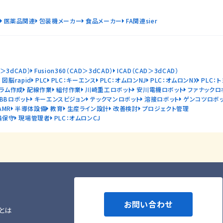
医薬品関連
包装機メーカー
食品メーカー
FA関連sier
D＞3dCAD）
Fusion360（CAD＞3dCAD）
ICAD（CAD＞3dCAD）
図脳rapid
PLC
PLC：キーエンス
PLC：オムロンNJ
PLC：オムロンNX
PLC：
ラム作成
配線作業
組付作業
川崎重工ロボット
安川電機ロボット
ファナックロ
ABBロボット
キーエンスビジョン
テックマンロボット
溶接ロボット
ゲンコツロボ
AMR
半導体設備
教育
生産ライン設計
改善検討
プロジェクト管理
備保守
現場管理者
PLC：オムロンCJ
お問い合わせ
とは