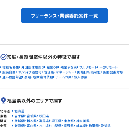
フリーランス・業務委託案件一覧
常駐・長期間案件以外の特徴で探す
複数名募集
外国語使用あり
副業OK
残業少なめ
フルリモート
一部リモート
服装自由
車/バイク通勤可
管理職・マネージャー
開始日相談可能
期間出張対応
通い勤務希望
長期・複数案件依頼
チーム作業
個人作業
福島県以外のエリアで探す
北海道
北海道
東北
岩手県
宮城県
秋田県
関東
茨城県
栃木県
群馬県
埼玉県
東京都
神奈川県
中部
新潟県
富山県
石川県
山梨県
長野県
岐阜県
静岡県
愛知県