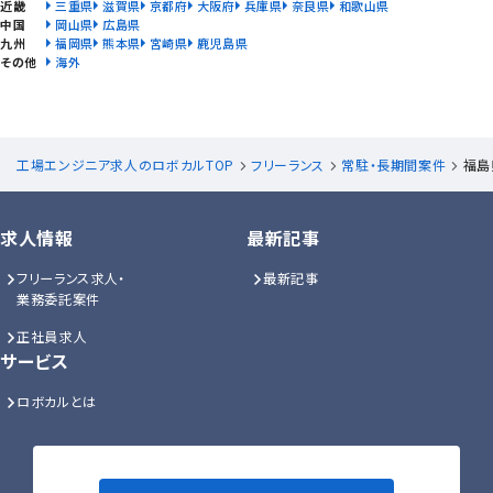
近畿
三重県
滋賀県
京都府
大阪府
兵庫県
奈良県
和歌山県
中国
岡山県
広島県
九州
福岡県
熊本県
宮崎県
鹿児島県
その他
海外
工場エンジニア求人のロボカルTOP
フリーランス
常駐・長期間案件
福島
求人情報
最新記事
フリーランス求人・
最新記事
業務委託案件
正社員求人
サービス
ロボカルとは