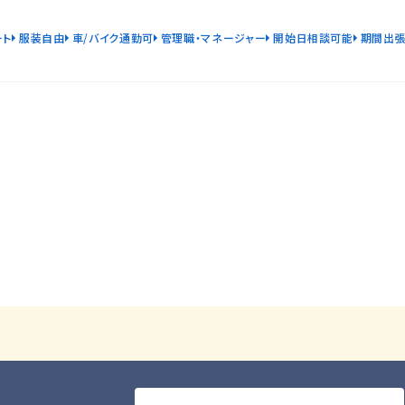
ート
服装自由
車/バイク通勤可
管理職・マネージャー
開始日相談可能
期間出