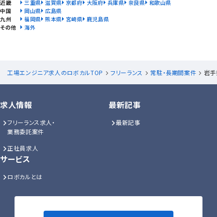
近畿
三重県
滋賀県
京都府
大阪府
兵庫県
奈良県
和歌山県
中国
岡山県
広島県
九州
福岡県
熊本県
宮崎県
鹿児島県
その他
海外
工場エンジニア求人のロボカルTOP
フリーランス
常駐・長期間案件
岩手
求人情報
最新記事
フリーランス求人・
最新記事
業務委託案件
正社員求人
サービス
ロボカルとは