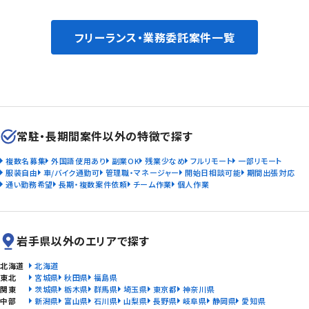
フリーランス・業務委託案件一覧
常駐・長期間案件以外の特徴で探す
複数名募集
外国語使用あり
副業OK
残業少なめ
フルリモート
一部リモート
服装自由
車/バイク通勤可
管理職・マネージャー
開始日相談可能
期間出張対応
通い勤務希望
長期・複数案件依頼
チーム作業
個人作業
岩手県以外のエリアで探す
北海道
北海道
東北
宮城県
秋田県
福島県
関東
茨城県
栃木県
群馬県
埼玉県
東京都
神奈川県
中部
新潟県
富山県
石川県
山梨県
長野県
岐阜県
静岡県
愛知県