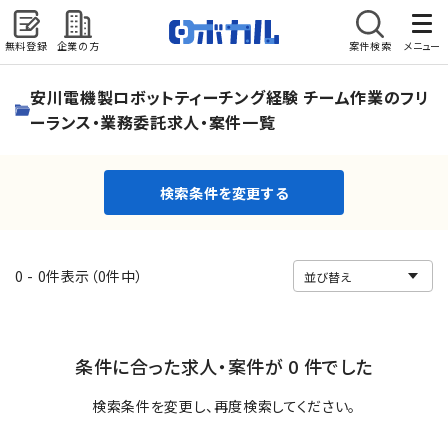
無料登録
企業の方
案件検索
メニュー
検索条件を変更する
安川電機製ロボットティーチング経験 チーム作業のフリ
ーランス・業務委託求人・案件一覧
検索条件を変更する
0 - 0件表示（0件中）
条件に合った求人・案件が 0 件でした
検索条件を変更し、再度検索してください。