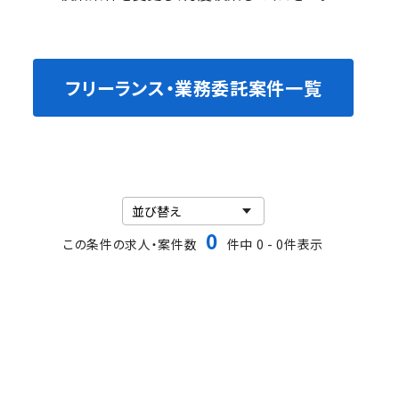
フリーランス・業務委託案件一覧
0
この条件の求人・案件数
件中 0 - 0件表示