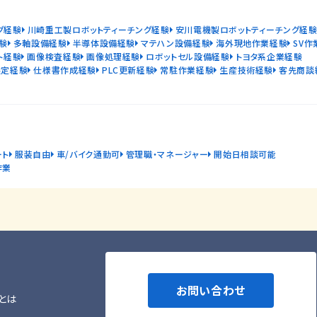
グ経験
川崎重工製ロボットティーチング経験
安川電機製ロボットティーチング経
験
多軸設備経験
半導体設備経験
マテハン設備経験
海外現地作業経験
SV作
ト経験
画像検査経験
画像処理経験
ロボットセル設備経験
トヨタ系企業経験
選定経験
仕様書作成経験
PLC更新経験
常駐作業経験
生産技術経験
客先商談
ート
服装自由
車/バイク通勤可
管理職・マネージャー
開始日相談可能
作業
お問い合わせ
とは