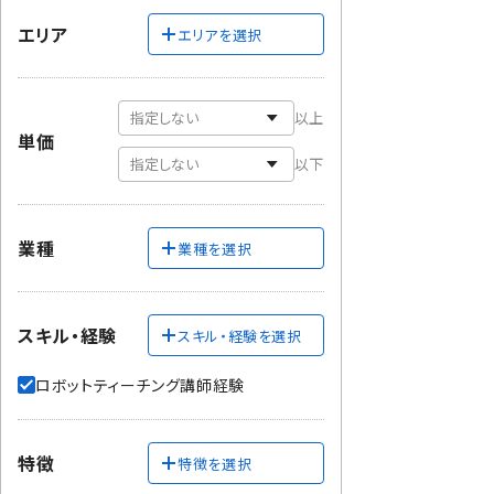
エリア
エリアを選択
以上
単価
以下
業種
業種を選択
スキル・経験
スキル・経験を選択
ロボットティーチング講師経験
特徴
特徴を選択