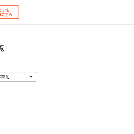
ニアを
はこちら
覧