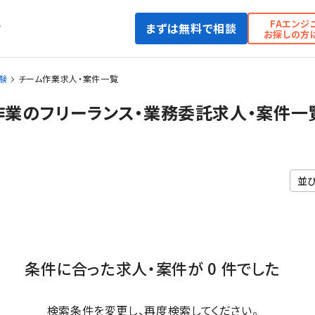
FAエンジ
まずは無料で相談
て
お探しの方
験
チーム作業求人・案件一覧
作業のフリーランス・業務委託求人・案件一
条件に合った求人・案件が 0 件でした
検索条件を変更し、再度検索してください。