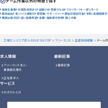
チーム作業以外の特徴で探す
複数名募集
外国語使用あり
副業OK
残業少なめ
フルリモート
一部リモート
服装自由
車/バイク通勤可
管理職・マネージャー
開始日相談可能
常駐・長期間案件
期間出張対応
通い勤務希望
長期・複数案件依頼
個人作業
工場エンジニア求人のロボカルTOP
フリーランス
生産技術経験
チーム
求人情報
最新記事
フリーランス求人・
最新記事
業務委託案件
正社員求人
サービス
ロボカルとは