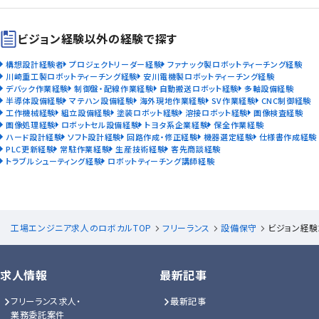
ビジョン経験以外の経験で探す
構想設計経験者
プロジェクトリーダー経験
ファナック製ロボットティーチング経験
川崎重工製ロボットティーチング経験
安川電機製ロボットティーチング経験
デバック作業経験
制御盤・配線作業経験
自動搬送ロボット経験
多軸設備経験
半導体設備経験
マテハン設備経験
海外現地作業経験
SV作業経験
CNC制御経験
工作機械経験
組立設備経験
塗装ロボット経験
溶接ロボット経験
画像検査経験
画像処理経験
ロボットセル設備経験
トヨタ系企業経験
保全作業経験
ハード設計経験
ソフト設計経験
回路作成・修正経験
機器選定経験
仕様書作成経験
PLC更新経験
常駐作業経験
生産技術経験
客先商談経験
トラブルシューティング経験
ロボットティーチング講師経験
工場エンジニア求人のロボカルTOP
フリーランス
設備保守
ビジョン経験
求人情報
最新記事
フリーランス求人・
最新記事
業務委託案件