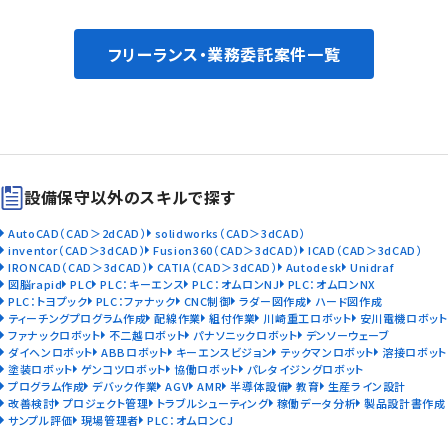
フリーランス・業務委託案件一覧
設備保守以外のスキルで探す
AutoCAD（CAD＞2dCAD）
solidworks（CAD＞3dCAD）
inventor（CAD＞3dCAD）
Fusion360（CAD＞3dCAD）
ICAD（CAD＞3dCAD）
IRONCAD（CAD＞3dCAD）
CATIA（CAD＞3dCAD）
Autodesk
Unidraf
図脳rapid
PLC
PLC：キーエンス
PLC：オムロンNJ
PLC：オムロンNX
PLC：トヨプック
PLC：ファナック
CNC制御
ラダー図作成
ハード図作成
ティーチングプログラム作成
配線作業
組付作業
川崎重工ロボット
安川電機ロボット
ファナックロボット
不二越ロボット
パナソニックロボット
デンソーウェーブ
ダイヘンロボット
ABBロボット
キーエンスビジョン
テックマンロボット
溶接ロボット
塗装ロボット
ゲンコツロボット
協働ロボット
パレタイジングロボット
プログラム作成
デバック作業
AGV
AMR
半導体設備
教育
生産ライン設計
改善検討
プロジェクト管理
トラブルシューティング
稼働データ分析
製品設計書作成
サンプル評価
現場管理者
PLC：オムロンCJ